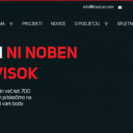
info@klancar.com
MA
PROJEKTI
NOVICE
O PODJETJU
SPLETN
I
A DVIGALA
OKREPITVE
NI NOBEN
VISOK
A
NO ODPRTI
A OPREMA
 in več kot 700
z nami deli svoje
m priskočimo na
se spopadati z
ki vam bodo
 zagnan in ki rad
ene gradbene
čna ograja,
beton, oprema za