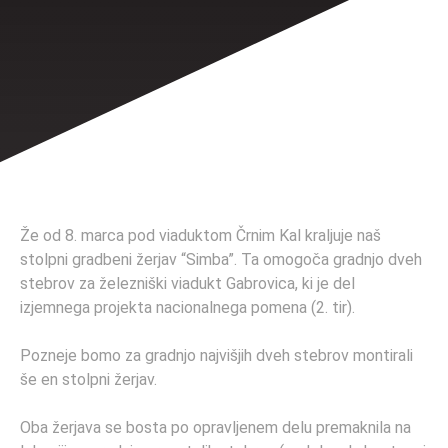
Že od 8. marca pod viaduktom Črnim Kal kraljuje naš
stolpni gradbeni žerjav “Simba”. Ta omogoča gradnjo dveh
stebrov za železniški viadukt Gabrovica, ki je del
izjemnega projekta nacionalnega pomena (2. tir).
Pozneje bomo za gradnjo najvišjih dveh stebrov montirali
še en stolpni žerjav.
Oba žerjava se bosta po opravljenem delu premaknila na