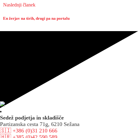
Naslednji članek
En žerjav na tirih, drugi pa na portalu
Sedež podjetja in skladišče
Partizanska cesta 71g, 6210 Sežana
🇸🇮 +386 (0)31 210 666
🇭🇷 +385 (0)42 590 589