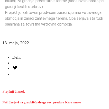
lokaciji za gradnjo preostalih stebrov (sodelovala bosta pri
gradnji šestih stebrov).
Projekt je zahteven predvsem zaradi izjemno vetrovnega
območja in zaradi zahtevnega terena. Oba žerjava sta tudi
planirana za tovrstna vetrovna območja.
13. maja, 2022
Deli:
Prejšnji članek
Naši žerjavi na gradbišču druge cevi predora Karavanke