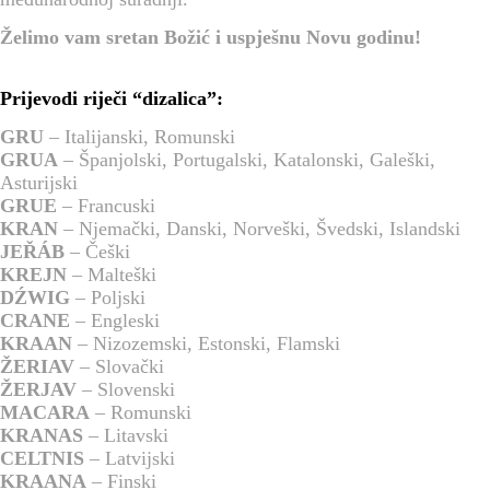
Želimo vam sretan Božić i uspješnu Novu godinu!
Prijevodi riječi “dizalica”:
GRU
– Italijanski, Romunski
GRUA
– Španjolski, Portugalski, Katalonski, Galeški,
Asturijski
GRUE
– Francuski
KRAN
– Njemački, Danski, Norveški, Švedski, Islandski
JEŘÁB
– Češki
KREJN
– Malteški
DŹWIG
– Poljski
CRANE
– Engleski
KRAAN
– Nizozemski, Estonski, Flamski
ŽERIAV
– Slovački
ŽERJAV
– Slovenski
MACARA
– Romunski
KRANAS
– Litavski
CELTNIS
– Latvijski
KRAANA
– Finski