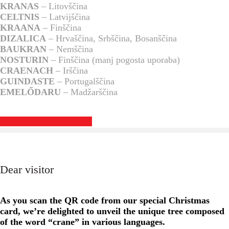
KRANAS
– Litovščina
CELTNIS
– Latvijščina
KRAANA
– Finščina
DIZALICA
– Hrvaščina, Srbščina, Bosanščina
BAUKRAN
– Nemščina
NOSTURIN
– Finščina (manj pogosta uporaba)
CRAENACH
– Irščina
GUINDASTE
– Portugalščina
EMELŐDARU
– Madžarščina
SPOZNAJ NAS BOLJE >>
Dear visitor
As you scan the QR code from our special Christmas
card, we’re delighted to unveil the unique tree composed
of the word “crane” in various languages.