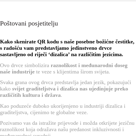
Poštovani posjetitelju
Kako skenirate QR kodu s naše posebne božićne čestitke,
s radošću vam predstavljamo jedinstveno drvce
sastavljeno od riječi ‘dizalica’ na različitim jezicima.
Ovo drvce simbolizira
raznolikost i međunarodni doseg
naše industrije
te veze s klijentima širom svijeta.
Svaka grana ovog drvca predstavlja jedan jezik, pokazujući
kako
svijet graditeljstva i dizalica nas ujedinjuje preko
različitih kultura i država
.
Kao poduzeće duboko ukorijenjeno u industriji dizalica i
graditeljstva, cijenimo te globalne veze.
Pozivamo vas da istražite prijevode i možda otkrijete jezičnu
raznolikost koja odražava našu predanost inkluzivnosti i
međunarodnoj suradnji.