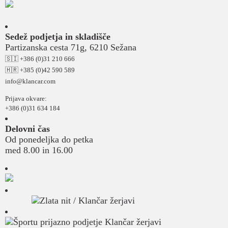
Sedež podjetja in skladišče
Partizanska cesta 71g, 6210 Sežana
🇸🇮 +386 (0)31 210 666
🇭🇷 +385 (0)42 590 589
info@klancar.com
Prijava okvare:
+386 (0)31 634 184
Delovni čas
Od ponedeljka do petka
med 8.00 in 16.00