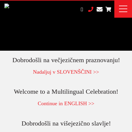
Dobrodošli na večjezičnem praznovanju!​
Nadaljuj v SLOVENŠČINI >>
Welcome to a Multilingual Celebration!
Continue in ENGLISH >>
Dobrodošli na višejezično slavlje!