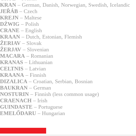
KRAN
– German, Danish, Norwegian, Swedish, Icelandic
JEŘÁB
– Czech
KREJN
– Maltese
DŹWIG
– Polish
CRANE
– English
KRAAN
– Dutch, Estonian, Flemish
ŽERIAV
– Slovak
ŽERJAV
– Slovenian
MACARA
– Romanian
KRANAS
– Lithuanian
CELTNIS
– Latvian
KRAANA
– Finnish
DIZALICA
– Croatian, Serbian, Bosnian
BAUKRAN
– German
NOSTURIN
– Finnish (less common usage)
CRAENACH
– Irish
GUINDASTE
– Portuguese
EMELŐDARU
– Hungarian
GET TO KNOW US >>