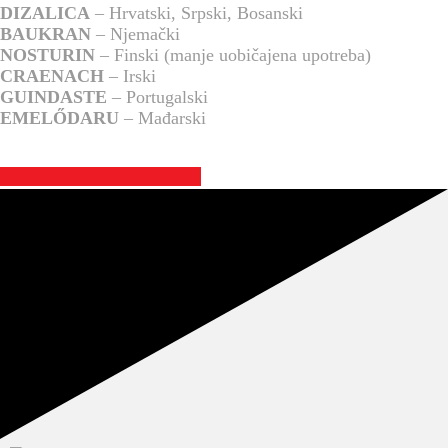
DIZALICA
– Hrvatski, Srpski, Bosanski
BAUKRAN
– Njemački
NOSTURIN
– Finski (manje uobičajena upotreba)
CRAENACH
– Irski
GUINDASTE
– Portugalski
EMELŐDARU
– Mađarski
UPOZNAJTE NAS BOLJE >>