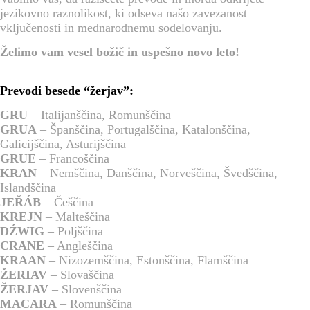
jezikovno raznolikost, ki odseva našo zavezanost
vključenosti in mednarodnemu sodelovanju.
Želimo vam vesel božič in uspešno novo leto!
Prevodi besede “žerjav”:
GRU
– Italijanščina, Romunščina
GRUA
– Španščina, Portugalščina, Katalonščina,
Galicijščina, Asturijščina
GRUE
– Francoščina
KRAN
– Nemščina, Danščina, Norveščina, Švedščina,
Islandščina
JEŘÁB
– Češčina
KREJN
– Malteščina
DŹWIG
– Poljščina
CRANE
– Angleščina
KRAAN
– Nizozemščina, Estonščina, Flamščina
ŽERIAV
– Slovaščina
ŽERJAV
– Slovenščina
MACARA
– Romunščina