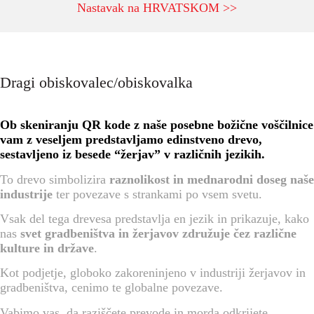
Nastavak na HRVATSKOM >>
Dragi obiskovalec/obiskovalka
Ob skeniranju QR kode z naše posebne božične voščilnice
vam z veseljem predstavljamo edinstveno drevo,
sestavljeno iz besede “žerjav” v različnih jezikih.
To drevo simbolizira
raznolikost in mednarodni doseg naše
industrije
ter povezave s strankami po vsem svetu.
Vsak del tega drevesa predstavlja en jezik in prikazuje, kako
nas
svet gradbeništva in žerjavov združuje čez različne
kulture in države
.
Kot podjetje, globoko zakoreninjeno v industriji žerjavov in
gradbeništva, cenimo te globalne povezave.
Vabimo vas, da raziščete prevode in morda odkrijete