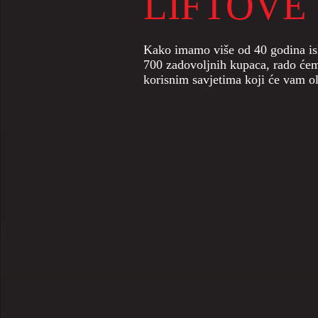
LIFTOVE
Nudimo široku paletu nove i rabl
opreme: skela, građevinsko dizalo 
građevinska ograda, uredski konte
za beton, oprema za kranove i diz
Kako imamo više od 40 godina isk
700 zadovoljnih kupaca, rado ć
korisnim savjetima koji će vam ol