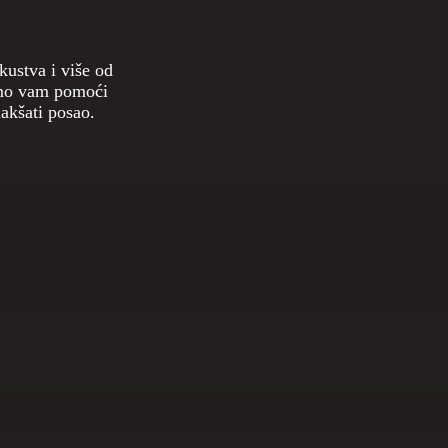
jene građevinske
(lift),
jner, miješalica
alice.
ustva i više od
emo vam pomoći
akšati posao.