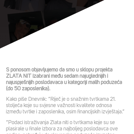
S ponosom objavljujemo da smo u sklopu projekta
ZLATA NIT izabrani među sedam najuglednijih i
najuspješnijih poslodavaca u kategoriji malih poduzeća
(do 50 zaposlenika).
Kako piše Dnevnik: “Riječ je o snažnim tvrtkama 21.
stoljeća koje su svjesne važnosti kvalitete odnosa
između tvrtke i zaposlenika, osim financijskih izvještaja.”
“Podaci istraživanja Zlata niti o tvrtkama koje su se
plasirale u finale izbora za najboljeg poslodavca ove