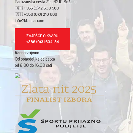
Partizanska cesta 71g, 6210 Sežana
🇭🇷 +385 (0)42 590 589
🇸🇮 +386 (0)31 210 666
info@klancar.com
IZVJEŠĆE O KVARU:
+386 (0)31 634 184
Radno vrijeme
Od ponedeljka do petka
od 8:00 do 16:00 sati