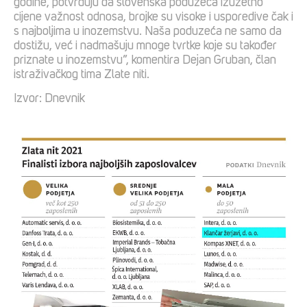
godine, potvrđuju da slovenska poduzeća izuzetno
cijene važnost odnosa, brojke su visoke i usporedive čak i
s najboljima u inozemstvu. Naša poduzeća ne samo da
dostižu, već i nadmašuju mnoge tvrtke koje su također
priznate u inozemstvu”, komentira Dejan Gruban, član
istraživačkog tima Zlate niti.
Izvor: Dnevnik