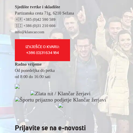
Sjedište tvrtke i skladište
Partizanska cesta 71g, 6210 Sežana
🇭🇷 +385 (0)42 590 589
🇸🇮 +386 (0)31 210 666
info@klancar.com
IZVJEŠĆE O KVARU:
+386 (0)31 634 184
Radno vrijeme
Od ponedeljka do petka
od 8:00 do 16:00 sati
Prijavite se na e-novosti