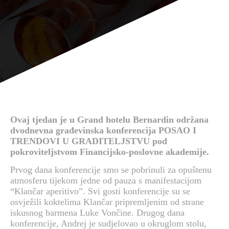
Ovaj tjedan je u Grand hotelu Bernardin održana
dvodnevna građevinska konferencija POSAO I
TRENDOVI U GRADITELJSTVU pod
pokroviteljstvom Financijsko-poslovne akademije.
Prvog dana konferencije smo se pobrinuli za opuštenu
atmosferu tijekom jedne od pauza s manifestacijom
“Klančar aperitivo”. Svi gosti konferencije su se
osvježili koktelima Klančar pripremljenim od strane
iskusnog barmena Luke Vončine. Drugog dana
konferencije, Andrej je sudjelovao u okruglom stolu,