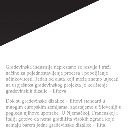
Građevinska industrija neprestano se razvija i traži
načine za pojednostavljenje procesa i poboljšanje
učinkovitosti. Jedan od alata koji može znatno utjecati
na uspješnost građevinskog projekta je korištenje
građevinskih dizalic – liftova.
Dok su građevinske dizalice – liftovi standard u
mnogim europskim zemljama, zaostajemo u Sloveniji u
pogledu njihove upotrebe. U Njemačkoj, Francuskoj i
Italiji gotovo da nema gradilišta visokih zgrada koje
nemaju barem jedne građevinske dizalice – lifta.