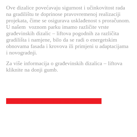
Ove dizalice povećavaju sigurnost i učinkovitost rada
na gradilištu te doprinose pravovremenoj realizaciji
projekata, čime se osigurava usklađenost s proračunom.
U našem voznom parku imamo različite vrste
građevinskih dizalic – liftova pogodnih za različita
gradilišta i namjene, bilo da se radi o energetskim
obnovama fasada i krovova ili primjeni u adaptacijama
i novogradnji.
Za više informacija o građevinskih dizalica – liftova
kliknite na donji gumb.
više o građevinskim dizalicama - liftovima