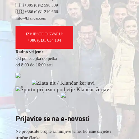
🇭🇷 +385 (0)42 590 589
🇸🇮 +386 (0)31 210 666
info@klancar.com
IZVJEŠĆE O KVARU:
+386 (0)31 634 184
Radno vrijeme
Od ponedeljka do petka
od 8:00 do 16:00 sati
Prijavite se na e-novosti
Ne propustite brojne zanimljive teme, korisne savjete i
stručne članke.