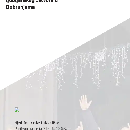
Dobrunjama
Sjedište tvrtke i skladište
Partizanska cesta 71g, 6210 Sežana