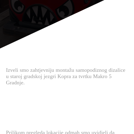
Izveli smo zahtjevniju montažu samopodiznog dizalice
u staroj gradskoj jezgri Kopra za tvrtku Makro 5
Gradnje.
Prilikom pregleda lokacije odmah smo uvidjeli da