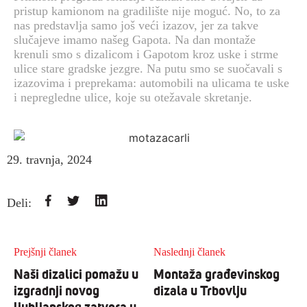
pristup kamionom na gradilište nije moguć. No, to za
nas predstavlja samo još veći izazov, jer za takve
slučajeve imamo našeg Gapota. Na dan montaže
krenuli smo s dizalicom i Gapotom kroz uske i strme
ulice stare gradske jezgre. Na putu smo se suočavali s
izazovima i preprekama: automobili na ulicama te uske
i nepregledne ulice, koje su otežavale skretanje.
29. travnja, 2024
Deli:
Prejšnji članek
Naslednji članek
Naši dizalici pomažu u
Montaža građevinskog
izgradnji novog
dizala u Trbovlju
ljubljanskog zatvora u