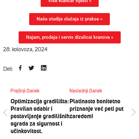
Više Klančar vijesti »
Naše studije slučaja iz prakse »
Najam, prodaja i servis dizalicai kranova »
28. kolovoza, 2024
Deli:
Prejšnji članek
Naslednji članek
Optimizacija gradilišta:
Platinasto bonitetno
Pravilan odabir i
priznanje već peti put
postavljanje gradilišnih
zaredom!
ograda za sigurnost i
učinkovitost.