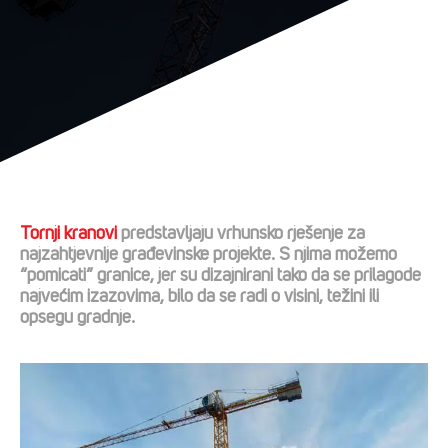
Tornji kranovi
predstavljaju vrhunsko rješenje za
najzahtjevnije građevinske projekte. S njima možemo
“pomicati” granice, jer su dizajnirani tako da se prilagode
najvećim izazovima, bilo da se radi o visini, težini ili
opsegu gradnje.