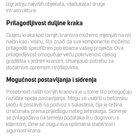
izgradnju najviših objekata, vijadukata i druge
infrastrukture.
Prilagodljivost duljine kraka
Duljinu kraka kod tornjih kranova možemo mijenjati na isti
način kao i visinu, što znači da sve komponente možemo
prilagoditi specifičnim potrebama vašeg projekta. Ova
prilagodljivost omogućuje veću pokrivenost cijelog
gradilišta s jednim kranom, smanjujući potrebu za
dodatnom opremom i troškovima.
Mogućnost postavljanja i sidrenja
Posebnost naših tornjih kranova je u tome što omogućuju
različite opcije postavljanja. Mogu se usidriti u betonsku
ploču ili postaviti na podvoz s balastima, čija je težina
izračunata prema prijedlogu našeg tehnologa. Sidrenje
se prilagođava na temelju podataka ili u dogovoru s
klijentom, čime se osigurava optimalna stabilnost i
sigurnost krana.