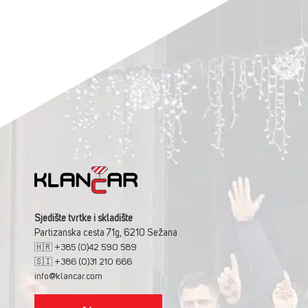
Sjedište tvrtke i skladište
Partizanska cesta 71g, 6210 Sežana
🇭🇷 +385 (0)42 590 589
🇸🇮 +386 (0)31 210 666
info@klancar.com