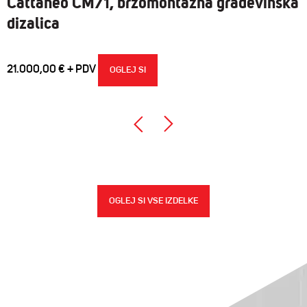
Cattaneo CM71, brzomontažna građevinska
dizalica
21.000,00
€
OGLEJ SI
OGLEJ SI VSE IZDELKE