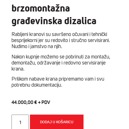
brzomontažna
građevinska dizalica
Rabljeni kranovi su savršeno očuvani i tehnički
besprijekorni jer su redovito i stručno servisirani.
Nudimo i jamstvo na njih.
Nakon kupnje možemo se pobrinuti za montažu,
demontažu, održavanje i redovno servisiranje
krana.
Prilikom nabave krana pripremamo vam i svu
potrebnu dokumentaciju.
44.000,00
€
Cattaneo
CM75A,
DODAJ U KOŠARICU
brzomontažna