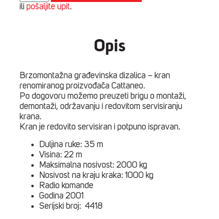
građevinska
ili
pošaljite upit
.
dizalica
količina
Opis
Brzomontažna građevinska dizalica – kran
renomiranog proizvođača Cattaneo.
Po dogovoru možemo preuzeti brigu o montaži,
demontaži, održavanju i redovitom servisiranju
krana.
Kran je redovito servisiran i potpuno ispravan.
Duljina ruke: 35 m
Visina: 22 m
Maksimalna nosivost: 2000 kg
Nosivost na kraju kraka: 1000 kg
Radio komande
Godina 2001
Serijski broj: 4418