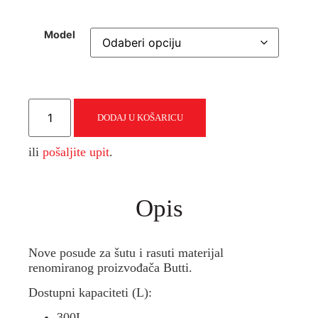
Model
Kibla,
posuda
DODAJ U KOŠARICU
za
šutu
i
ili
pošaljite upit
.
rasuti
materijal
Butti
količina
Opis
Nove posude za šutu i rasuti materijal
renomiranog proizvođača Butti.
Dostupni kapaciteti (L):
300L