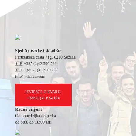
Sjedište tvrtke i skladište
Partizanska cesta 71g, 6210 Sežana
🇭🇷 +385 (0)42 590 589
🇸🇮 +386 (0)31 210 666
info@klancar.com
IZVJEŠĆE O KVARU:
+386 (0)31 634 184
Radno vrijeme
Od ponedeljka do petka
od 8:00 do 16:00 sati