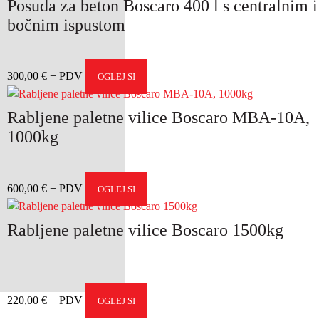
Posuda za beton Boscaro 400 l s centralnim i
bočnim ispustom
300,00
€
OGLEJ SI
Rabljene paletne vilice Boscaro MBA-10A,
1000kg
600,00
€
OGLEJ SI
Rabljene paletne vilice Boscaro 1500kg
220,00
€
OGLEJ SI