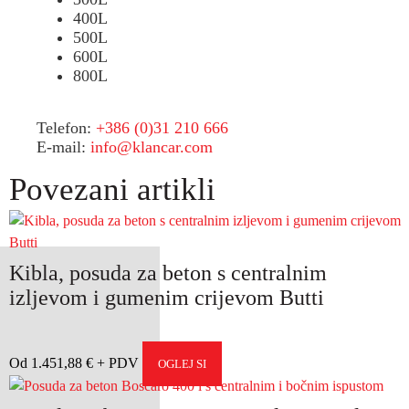
400L
500L
600L
800L
Telefon:
+386 (0)31 210 666
E-mail:
info@klancar.com
Povezani artikli
Kibla, posuda za beton s centralnim
izljevom i gumenim crijevom Butti
Od
1.451,88
€
OGLEJ SI