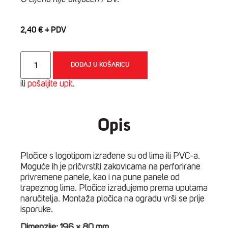
2,40
€
Pločica
s
DODAJ U KOŠARICU
vašim
logotipom
ili
pošaljite upit
.
količina
Opis
Pločice s logotipom izrađene su od lima ili PVC-a.
Moguće ih je pričvrstiti zakovicama na perforirane
privremene panele, kao i na pune panele od
trapeznog lima. Pločice izrađujemo prema uputama
naručitelja. Montaža pločica na ogradu vrši se prije
isporuke.
Dimenzije:
196 × 80 mm