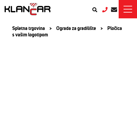
Spletna trgovina
>
Ograda za gradilište
>
Pločica
s vašim logotipom