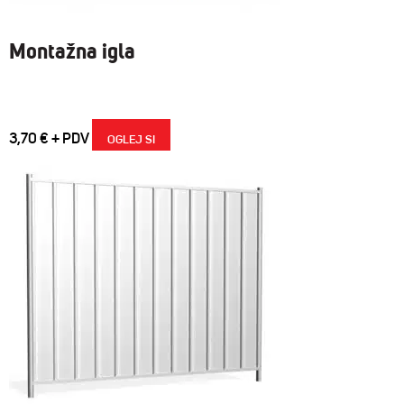
Montažna igla
3,70
€
OGLEJ SI