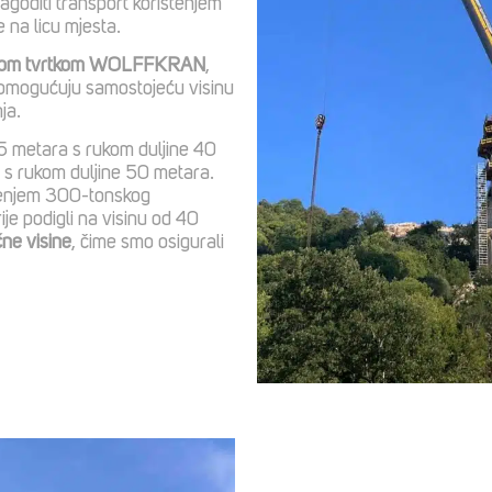
lagoditi transport korištenjem
 na licu mjesta.
skom tvrtkom WOLFFKRAN
,
 omogućuju samostojeću visinu
ja.
75 metara s rukom duljine 40
a s rukom duljine 50 metara.
tenjem 300-tonskog
je podigli na visinu od 40
čne visine
, čime smo osigurali