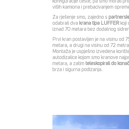
konfiguracije ceste, pa smo morali pri
viših kamiona i prebacivanjem opreme
Za rješenje smo, zajedno s
partner
odabrali dva
krana tipa LUFFER
koji
iznad 70 metara bez dodatnog sidren
Prvi kran postavljen je na visinu od 
metara, a drugi na visinu od 72 metr
Montaža je uspješno izvedena koriš
autodizalice kojom smo kranove najpri
metara, a zatim
teleskopirali do kona
brza i sigurna podizanja.