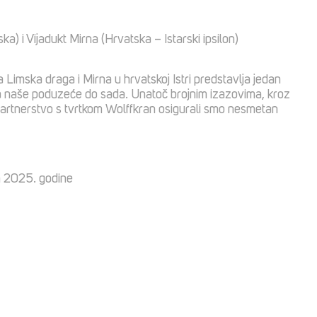
a) i Vijadukt Mirna (Hrvatska – Istarski ipsilon)
a Limska draga i Mirna u hrvatskoj Istri predstavlja jedan
za naše poduzeće do sada. Unatoč brojnim izazovima, kroz
i partnerstvo s tvrtkom Wolffkran osigurali smo nesmetan
m 2025. godine