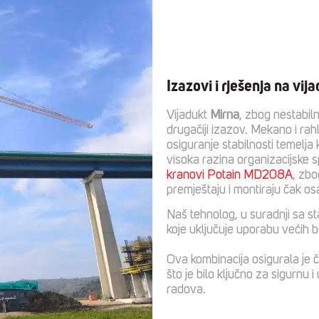
Izazovi i rješenja na vij
Vijadukt
Mirna
, zbog nestabiln
drugačiji izazov. Mekano i rah
osiguranje stabilnosti temelja
visoka razina organizacijske 
kranovi Potain MD208A
, zbo
premještaju i montiraju čak o
Naš tehnolog, u suradnji sa sta
koje uključuje uporabu većih be
Ova kombinacija osigurala je č
što je bilo ključno za sigurnu 
radova.