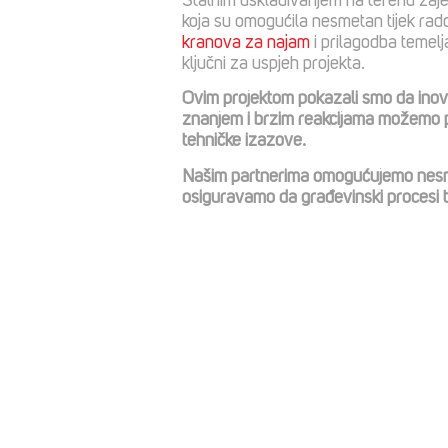
Stalnim usklađivanjem na terenu zaje
koja su omogućila nesmetan tijek rad
kranova za najam
i prilagodba temelja
ključni za uspjeh projekta.
Ovim projektom pokazali smo da inova
znanjem i brzim reakcijama možemo pr
tehničke izazove.
Našim partnerima omogućujemo nesme
osiguravamo da građevinski procesi t