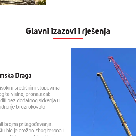
Glavni izazovi i rješenja
 Limska Draga
isokim središnjim stupovima
og te visine, pronalazak
aditi bez dodatnog sidrenja u
Sidrenje bi uzrokovalo
ali brojna prilagođavanja.
tu bio je otežan zbog terena i