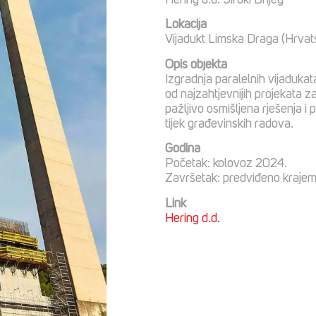
Hering d.d. Široki Brijeg
Lokacija
Vijadukt Limska Draga (Hrvatsk
Opis objekta
Izgradnja paralelnih vijadukat
od najzahtjevnijih projekata 
pažljivo osmišljena rješenja 
tijek građevinskih radova.
Godina
Početak: kolovoz 2024.
Završetak: predviđeno kraje
Link
Hering d.d.