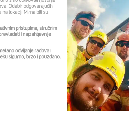
dno smo oblikovali rješenja
ova. Odabir odgovarajućih
 na lokaciji Mirna bili su
tivnim pristupima, stručnim
evladati i najzahtjevnije
tano odvijanje radova i
eku sigurno, brzo i pouzdano.