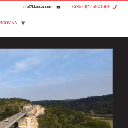
info@klancar.com
+385 (0)42 590 589
RGOVINA