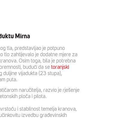
aduktu Mirna
og tla, predstavljao je potpuno
lo tlo zahtijevalo je dodatne mjere za
 kranova. Osim toga, bila je potrebna
spremnosti, budući da se
toranjski
g duljine vijadukta (23 stupa),
sam puta.
tičarom naručitelja, razvio je rješenje
tonskih ploča i pilota.
vrstoću i stabilnost temelja kranova,
i učinkovitu izvedbu građevinskih