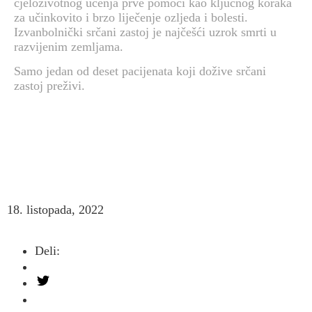
cjeloživotnog učenja prve pomoći kao ključnog koraka
za učinkovito i brzo liječenje ozljeda i bolesti.
Izvanbolnički srčani zastoj je najčešći uzrok smrti u
razvijenim zemljama.
Samo jedan od deset pacijenata koji dožive srčani
zastoj preživi.
18. listopada, 2022
Deli: