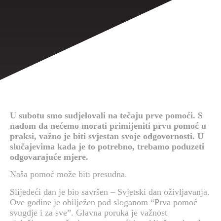
U subotu smo sudjelovali na tečaju prve pomoći. S
nadom da nećemo morati primijeniti prvu pomoć u
praksi, važno je biti svjestan svoje odgovornosti. U
slučajevima kada je to potrebno, trebamo poduzeti
odgovarajuće mjere.
Naša pomoć može biti presudna.
Slijedeći dan je bio savršen – Svjetski dan oživljavanja.
Ove godine je obilježen pod sloganom “Prva pomoć
svugdje i za sve”. Glavna poruka je važnost