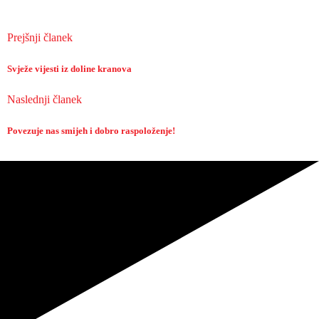
Prejšnji članek
Svježe vijesti iz doline kranova
Naslednji članek
Povezuje nas smijeh i dobro raspoloženje!