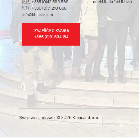
od 8:00 do 16:00 sati
🇭🇷 +385 (0)42 590 589
🇸🇮 +386 (0)31 210 666
info@klancar.com
IZVJEŠĆE O KVARU:
+386 (0)31 634 184
Sva prava pridržana © 2026 Klančar d. o. o.