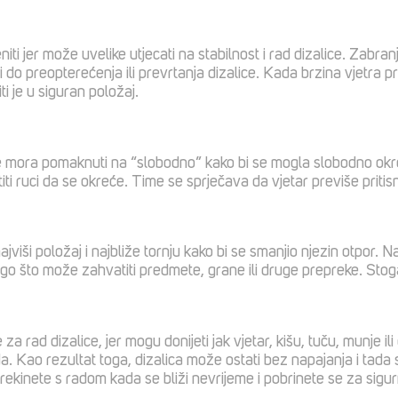
niti jer može uvelike utjecati na stabilnost i rad dizalice. Zabranj
do preopterećenja ili prevrtanja dizalice. Kada brzina vjetra pr
ti je u siguran položaj.
se mora pomaknuti na “slobodno” kako bi se mogla slobodno okret
iti ruci da se okreće. Time se sprječava da vjetar previše pritisn
jviši položaj i najbliže tornju kako bi se smanjio njezin otpor. Na
 drugo što može zahvatiti predmete, grane ili druge prepreke. Stog
 rad dizalice, jer mogu donijeti jak vjetar, kišu, tuču, munje ili
da. Kao rezultat toga, dizalica može ostati bez napajanja i tada
kinete s radom kada se bliži nevrijeme i pobrinete se za sigurn