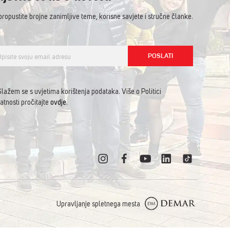
propustite brojne zanimljive teme, korisne savjete i stručne članke.
lažem se s uvjetima korištenja podataka. Više o Politici
atnosti pročitajte
ovdje
.
Upravljanje spletnega mesta