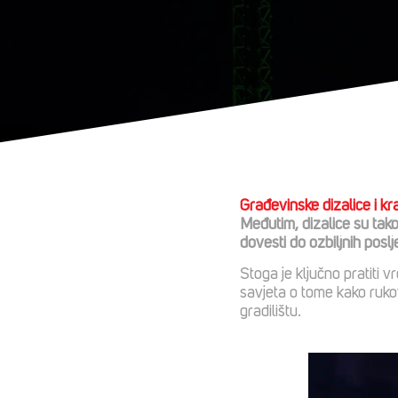
Građevinske dizalice i kr
Međutim, dizalice su tako
dovesti do ozbiljnih poslje
Stoga je ključno pratiti
savjeta o tome kako rukov
gradilištu.