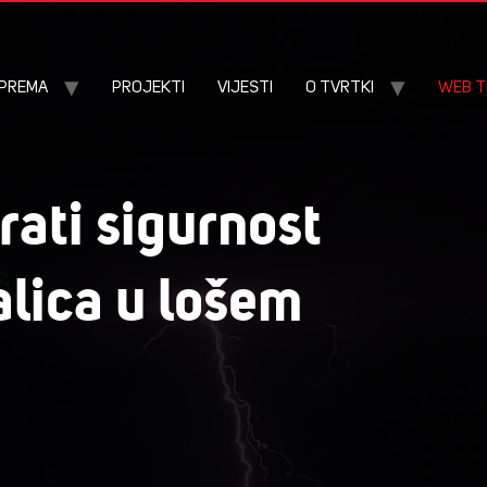
OPREMA
PROJEKTI
VIJESTI
O TVRTKI
WEB T
rati sigurnost
alica u lošem