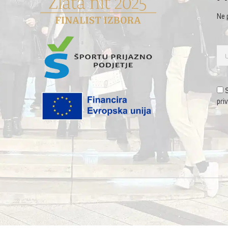
Ne 
S
priv