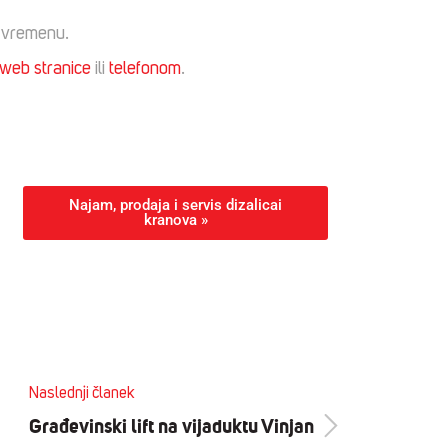
m vremenu.
 web stranice
ili
telefonom
.
Najam, prodaja i servis dizalicai
kranova »
Naslednji članek
Građevinski lift na vijaduktu Vinjan