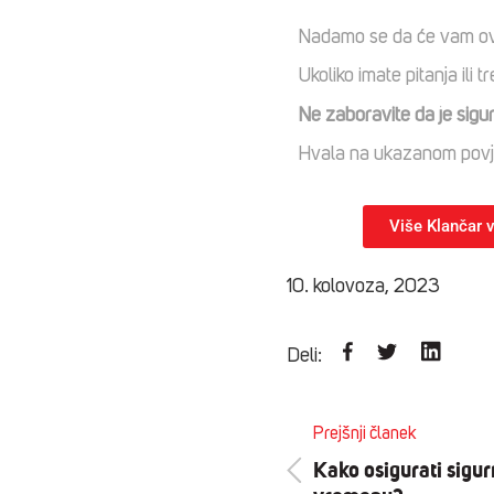
Nadamo se da će vam ovi 
Ukoliko imate pitanja ili
Ne zaboravite da je sigur
Hvala na ukazanom povje
Više Klančar vi
10. kolovoza, 2023
Deli:
Prejšnji članek
Kako osigurati sigur