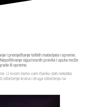
je i premještanje teških materijala i opreme.
. Nepoštivanje sigurnosnih pravila i uputa može
zgrade ili opreme.
jene. U ovom ćemo vam članku dati nekoliko
eći oštećenje krana i druga oštećenja na