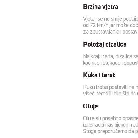
Brzina vjetra
Vjetar se ne smije podcije
od 72 km/h jer može doći 
za zaustavljanje i postavi
Položaj dizalice
Na kraju rada, dizalica 
kočnice i blokade i dopust
Kuka i teret
Kuku treba postaviti na na
viseći tereti ili bilo što
Oluje
Oluje su posebno opasne za
iznenaditi nas tijekom ra
Stoga preporučamo da pre