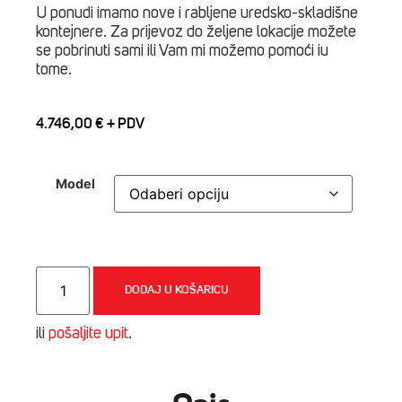
U ponudi imamo nove i rabljene uredsko-skladišne ​​
kontejnere. Za prijevoz do željene lokacije možete
se pobrinuti sami ili Vam mi možemo pomoći iu
tome.
4.746,00
€
Model
Mobilni
građevinski
DODAJ U KOŠARICU
uredski
kontejner
6m
ili
pošaljite upit
.
količina