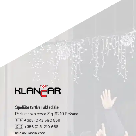
Sjedište tvrtke i skladište
Partizanska cesta 71g, 6210 Sežana
🇭🇷 +385 (0)42 590 589
🇸🇮 +386 (0)31 210 666
info@klancar.com