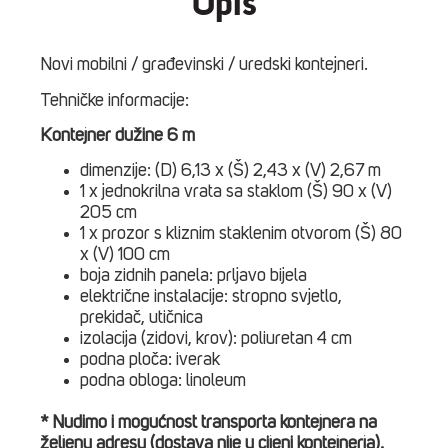
Opis
Novi mobilni / građevinski / uredski kontejneri.
Tehničke informacije:
Kontejner dužine 6 m
dimenzije: (D) 6,13 x (Š) 2,43 x (V) 2,67 m
1 x jednokrilna vrata sa staklom (Š) 90 x (V)
205 cm
1 x prozor s kliznim staklenim otvorom (Š) 80
x (V) 100 cm
boja zidnih panela: prljavo bijela
električne instalacije: stropno svjetlo,
prekidač, utičnica
izolacija (zidovi, krov): poliuretan 4 cm
podna ploča: iverak
podna obloga: linoleum
* Nudimo i mogućnost transporta kontejnera na
željenu adresu (dostava nije u cijeni kontejnerja).