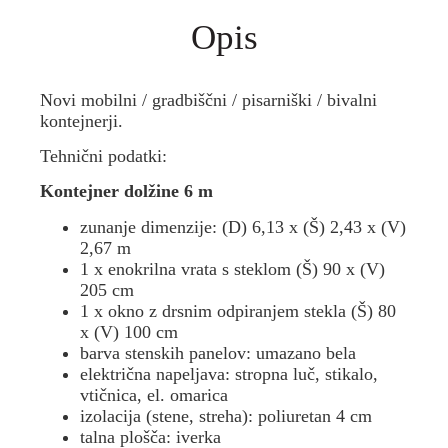
Opis
Novi mobilni / gradbiščni / pisarniški / bivalni
kontejnerji.
Tehnični podatki:
Kontejner dolžine 6 m
zunanje dimenzije: (D) 6,13 x (Š) 2,43 x (V)
2,67 m
1 x enokrilna vrata s steklom (Š) 90 x (V)
205 cm
1 x okno z drsnim odpiranjem stekla (Š) 80
x (V) 100 cm
barva stenskih panelov: umazano bela
električna napeljava: stropna luč, stikalo,
vtičnica, el. omarica
izolacija (stene, streha): poliuretan 4 cm
talna plošča: iverka