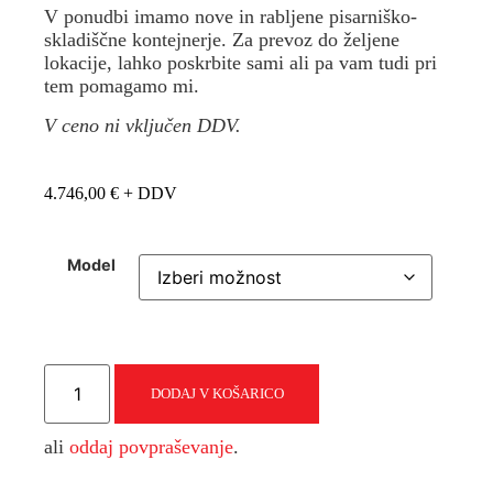
V ponudbi imamo nove in rabljene pisarniško-
skladiščne kontejnerje. Za prevoz do željene
lokacije, lahko poskrbite sami ali pa vam tudi pri
tem pomagamo mi.
V ceno ni vključen DDV.
4.746,00
€
Model
Mobilni
gradbiščni
DODAJ V KOŠARICO
pisarniški
kontejner
6m
ali
oddaj povpraševanje
.
količina