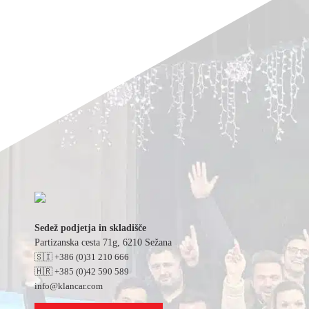
Sedež podjetja in skladišče
Partizanska cesta 71g, 6210 Sežana
🇸🇮 +386 (0)31 210 666
🇭🇷 +385 (0)42 590 589
info@klancar.com