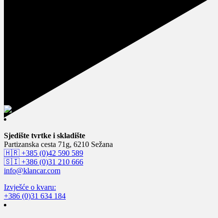
Sjedište tvrtke i skladište
Partizanska cesta 71g, 6210 Sežana
🇭🇷 +385 (0)42 590 589
🇸🇮 +386 (0)31 210 666
info@klancar.com
Izvješće o kvaru:
+386 (0)31 634 184