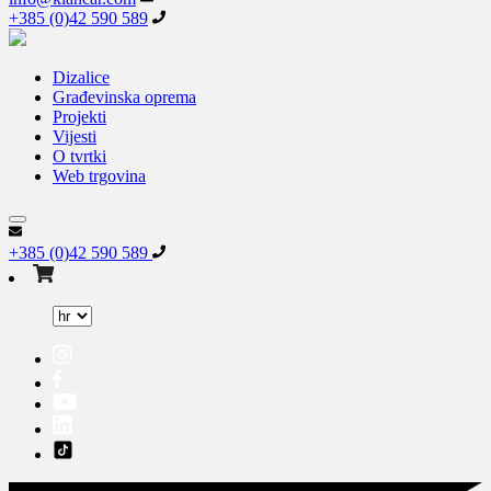
+385 (0)42 590 589
Dizalice
Građevinska oprema
Projekti
Vijesti
O tvrtki
Web trgovina
+385 (0)42 590 589