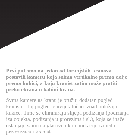
Prvi put smo na jedan od toranjskih kranova
postavili kameru koja snima vertikalno prema dolje
prema kukici, a koju kranist zatim može pratiti
preko ekrana u kabini krana.
Svrha kamere na kranu je pružiti dodatan pogled
kranistu. Taj pogled je uvijek točno iznad položaja
kukice. Time se eliminiraju slijepa podizanja (podizanja
iza objekta, podizanja u prorezima i sl.), koja se inače
oslanjaju samo na glasovnu komunikaciju između
privezivača i kranista.