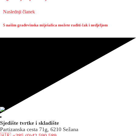
Naslednji članek
S našim građevinska miješalica možete raditi čak i nedjeljom
Sjedište tvrtke i skladište
Partizanska cesta 71g, 6210 Sežana
🇭🇷 +385 (0)42 590 589