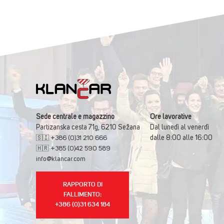
Sede centrale e magazzino
Ore lavorative
Partizanska cesta 71g, 6210 Sežana
Dal lunedì al venerdì
dalle 8:00 alle 16:00
🇸🇮 +386 (0)31 210 666
🇭🇷 +385 (0)42 590 589
info@klancar.com
RAPPORTO DI
FALLIMENTO:
+386 (0)31 634 184