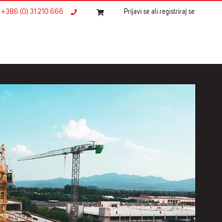
+386 (0) 31 210 666
Prijavi se ali registriraj se