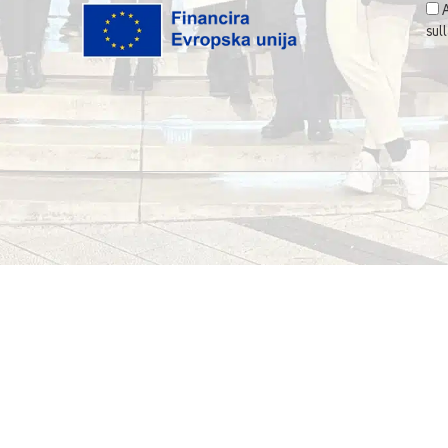
A
sul