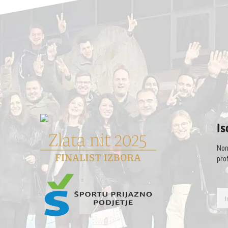
Is
Non 
prof