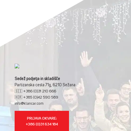
Sedež podjetja in skladišče
Partizanska cesta 71g, 6210 Sežana
🇸🇮 +386 (0)31 210 666
🇭🇷 +385 (0)42 590 589
info@klancar.com
PRIJAVA OKVARE:
+386 (0)31 634 184