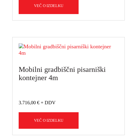
VEČ O IZDELKU
Mobilni gradbiščni pisarniški
kontejner 4m
3.716,00
€
VEČ O IZDELKU