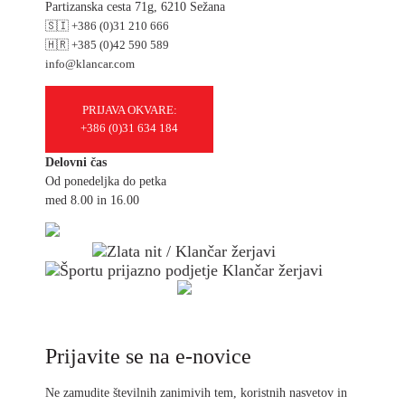
Partizanska cesta 71g, 6210 Sežana
🇸🇮 +386 (0)31 210 666
🇭🇷 +385 (0)42 590 589
info@klancar.com
PRIJAVA OKVARE:
+386 (0)31 634 184
Delovni čas
Od ponedeljka do petka
med 8.00 in 16.00
Prijavite se na e-novice
Ne zamudite številnih zanimivih tem, koristnih nasvetov in