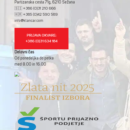
Partizanska cesta 71g, 6210 Sežana
🇸🇮 +386 (0)31 210 666
🇭🇷 +385 (0)42 590 589
info@klancar.com
PRIJAVA OKVARE:
+386 (0)31 634 184
Delovni čas
Od ponedeljka do petka
med 8.00 in 16.00