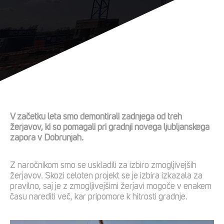
V začetku leta smo demontirali zadnjega od treh
žerjavov, ki so pomagali pri gradnji novega ljubljanskega
zapora v Dobrunjah.
Z naročnikom smo se uskladili za izbiro zmogljivejših
žerjavov. Skozi celoten projekt se je izbira izkazala za
pravilno, saj je z zmogljivejšimi žerjavi mogoče v enakem
času narediti več, kar pripomore k hitrosti gradnje.