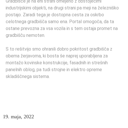
Gradbišče je na eni strani omejeno z obstoječimi
industrijskimi objekti, na drugi strani pa meji na železniško
postajo. Zaradi tega je dostopna cesta za oskrbo
celotnega gradbišča samo ena. Portal omogoča, da ta
ostane prevozna za vsa vozila in s tem ostaja promet na
gradbišču nemoten.
S to rešitvijo smo ohranili dobro pokritost gradbišča z
obema žerjavoma, ki bosta še naprej uporabljena za
montažo kovinske konstrukcije, fasadnih in strešnih
panelnih oblog, pa tudi strojne in elektro opreme
skladiščnega sistema.
19. maja, 2022