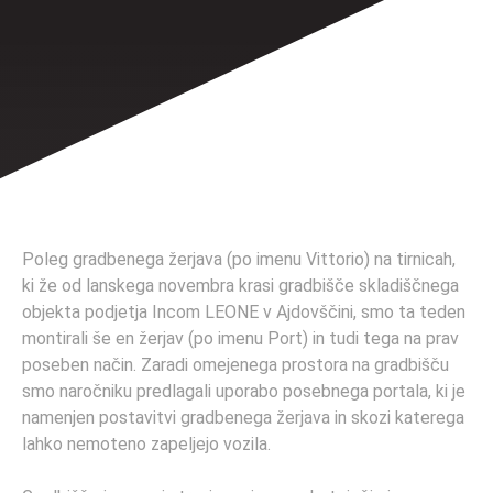
Poleg gradbenega žerjava (po imenu Vittorio) na tirnicah,
ki že od lanskega novembra krasi gradbišče skladiščnega
objekta podjetja Incom LEONE v Ajdovščini, smo ta teden
montirali še en žerjav (po imenu Port) in tudi tega na prav
poseben način. Zaradi omejenega prostora na gradbišču
smo naročniku predlagali uporabo posebnega portala, ki je
namenjen postavitvi gradbenega žerjava in skozi katerega
lahko nemoteno zapeljejo vozila.