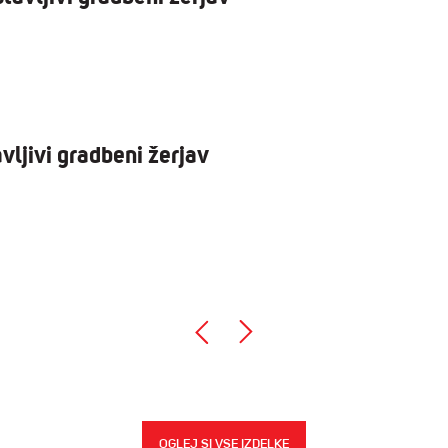
ljivi gradbeni žerjav
OGLEJ SI VSE IZDELKE