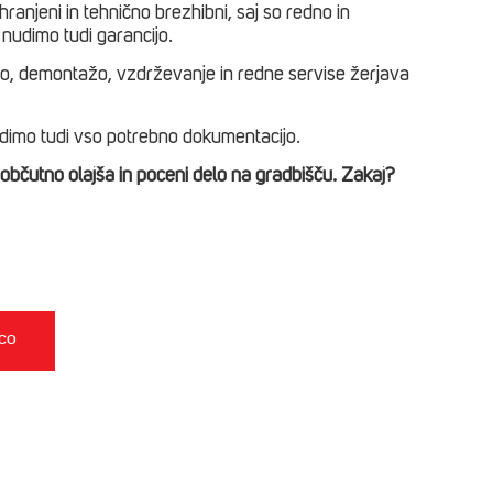
hranjeni in tehnično brezhibni, saj so redno in
 nudimo tudi garancijo.
, demontažo, vzdrževanje in redne servise žerjava
imo tudi vso potrebno dokumentacijo.
bčutno olajša in poceni delo na gradbišču. Zakaj?
ICO