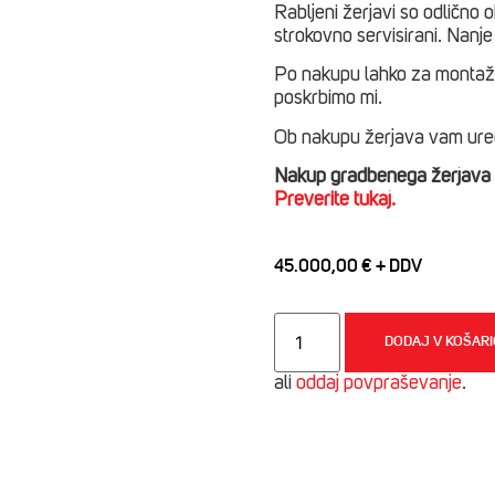
Rabljeni žerjavi so odlično o
strokovno servisirani. Nanje
Po nakupu lahko za montažo
poskrbimo mi.
Ob nakupu žerjava vam ured
Nakup gradbenega žerjava o
Preverite tukaj.
45.000,00
€
Cattaneo
CM50S4,
DODAJ V KOŠAR
stolpni
gradbeni
ali
oddaj povpraševanje
.
žerjav
količina