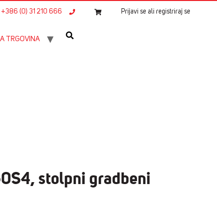
+386 (0) 31 210 666
Prijavi se ali registriraj se
A TRGOVINA
0S4, stolpni gradbeni