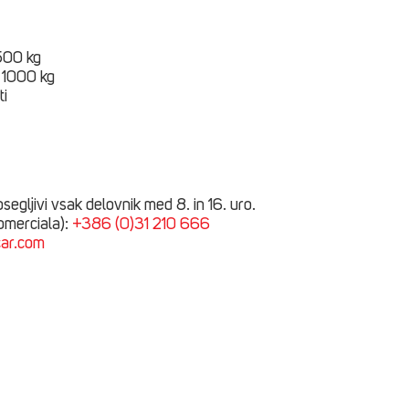
500 kg
: 1000 kg
ti
egljivi vsak delovnik med 8. in 16. uro.
omerciala):
+386 (0)31 210 666
car.com