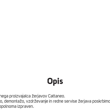
Opis
anega proizvajalca žerjavov Cattaneo.
, demontažo, vzdrževanje in redne servise žerjava poskrbimo
 popolnoma izpraven.