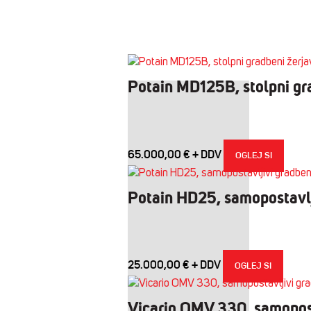
Potain MD125B, stolpni gr
65.000,00
€
OGLEJ SI
Potain HD25, samopostavlj
25.000,00
€
OGLEJ SI
Vicario OMV 330, samopost