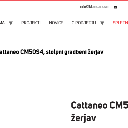
info@klancar.com
MA
PROJEKTI
NOVICE
O PODJETJU
SPLETN
attaneo CM50S4, stolpni gradbeni žerjav
Cattaneo CM5
žerjav