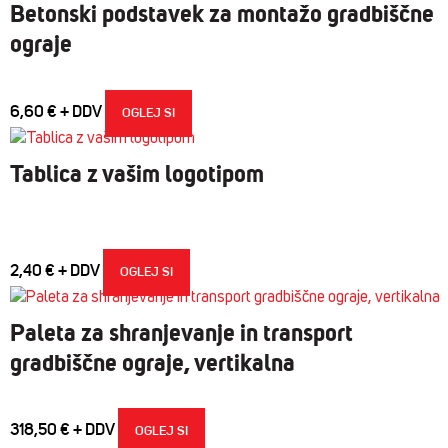
Betonski podstavek za montažo gradbiščne
ograje
6,60
€
OGLEJ SI
Tablica z vašim logotipom
2,40
€
OGLEJ SI
Paleta za shranjevanje in transport
gradbiščne ograje, vertikalna
318,50
€
OGLEJ SI