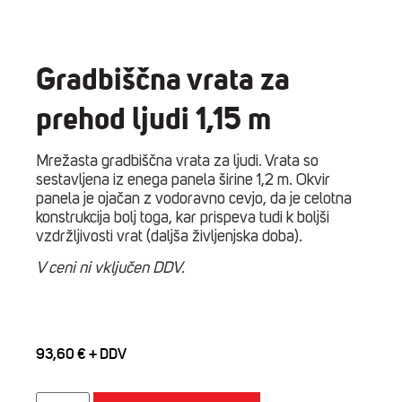
Gradbiščna vrata za
prehod ljudi 1,15 m
Mrežasta gradbiščna vrata za ljudi. Vrata so
sestavljena iz enega panela širine 1,2 m. Okvir
panela je ojačan z vodoravno cevjo, da je celotna
konstrukcija bolj toga, kar prispeva tudi k boljši
vzdržljivosti vrat (daljša življenjska doba).
V ceni ni vključen DDV.
93,60
€
Gradbiščna