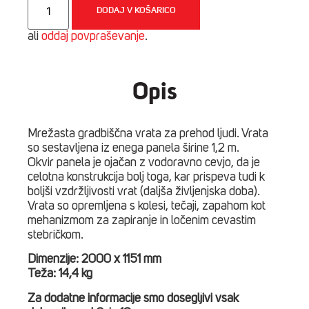
vrata
DODAJ V KOŠARICO
za
prehod
ali
oddaj povpraševanje
.
ljudi
1,15
m
količina
Opis
Mrežasta gradbiščna vrata za prehod ljudi. Vrata
so sestavljena iz enega panela širine 1,2 m.
Okvir panela je ojačan z vodoravno cevjo, da je
celotna konstrukcija bolj toga, kar prispeva tudi k
boljši vzdržljivosti vrat (daljša življenjska doba).
Vrata so opremljena s kolesi, tečaji, zapahom kot
mehanizmom za zapiranje in ločenim cevastim
stebričkom.
Dimenzije: 2000 x 1151 mm
Teža: 14,4 kg
Za dodatne informacije smo dosegljivi vsak