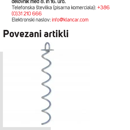
delovnik med 8. in 16. uro.
Telefonska številka (pisarna komerciala):
+386
(0)31 210 666
Elektronski naslov:
info@klancar.com
Povezani artikli