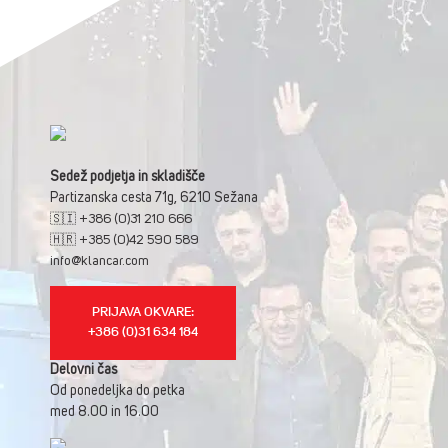
Sedež podjetja in skladišče
Partizanska cesta 71g, 6210 Sežana
🇸🇮 +386 (0)31 210 666
🇭🇷 +385 (0)42 590 589
info@klancar.com
PRIJAVA OKVARE:
+386 (0)31 634 184
Delovni čas
Od ponedeljka do petka
med 8.00 in 16.00