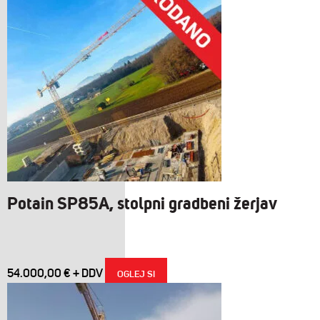
Potain SP85A, stolpni gradbeni žerjav
54.000,00
€
OGLEJ SI