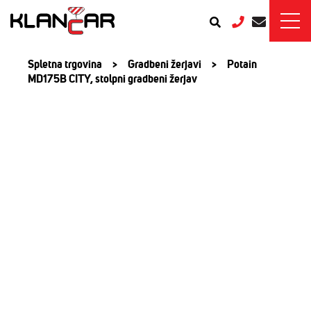
Spletna trgovina
>
Gradbeni žerjavi
>
Potain
MD175B CITY, stolpni gradbeni žerjav