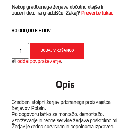
Nakup gradbenega žerjava občutno olajša in
poceni delo na gradbišču. Zakaj?
Preverite tukaj.
93.000,00
€
Potain
MD175B
DODAJ V KOŠARICO
CITY,
stolpni
ali
oddaj povpraševanje
.
gradbeni
žerjav
količina
Opis
Gradbeni stolpni žerjav priznanega proizvajalca
žerjavov Potain.
Po dogovoru lahko za montažo, demontažo,
vzdrževanje in redne servise žerjava poskrbimo mi.
Žerjav je redno servisiran in popolnoma izpraven.