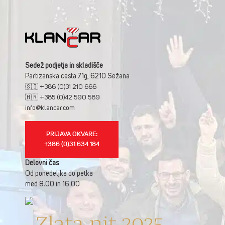
Sedež podjetja in skladišče
Partizanska cesta 71g, 6210 Sežana
🇸🇮 +386 (0)31 210 666
🇭🇷 +385 (0)42 590 589
info@klancar.com
PRIJAVA OKVARE:
+386 (0)31 634 184
Delovni čas
Od ponedeljka do petka
med 8.00 in 16.00