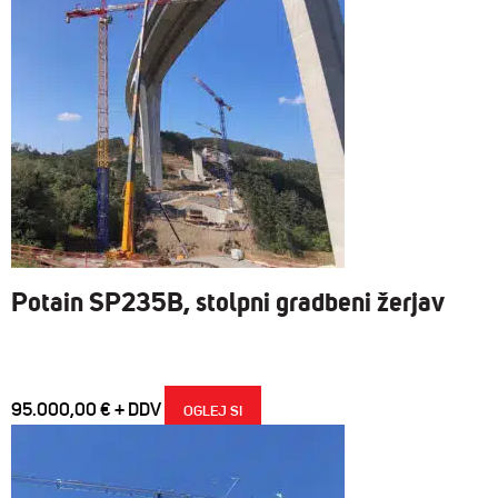
Potain SP235B, stolpni gradbeni žerjav
95.000,00
€
OGLEJ SI