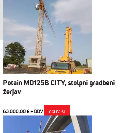
Potain MD125B CITY, stolpni gradbeni
žerjav
63.000,00
€
OGLEJ SI