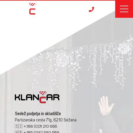
Sedež podjetja in skladišče
Partizanska cesta 71g, 6210 Sežana
🇸🇮 +386 (0)31 210 666
🇭🇷 +385 (0)42 590 589