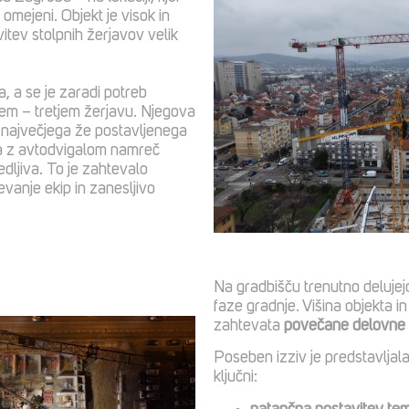
 omejeni. Objekt je visok in
itev stolpnih žerjavov velik
, a se je zaradi potreb
em – tretjem žerjavu. Njegova
 največjega že postavljenega
 z avtodvigalom namreč
edljiva. To je zahtevalo
vanje ekip in zanesljivo
Na gradbišču trenutno deluje
faze gradnje. Višina objekta i
zahtevata
povečane delovne 
Poseben izziv je predstavljal
ključni: