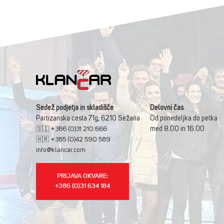
Sedež podjetja in skladišče
Delovni čas
Partizanska cesta 71g, 6210 Sežana
Od ponedeljka do petka
med 8.00 in 16.00
🇸🇮 +386 (0)31 210 666
🇭🇷 +385 (0)42 590 589
info@klancar.com
PRIJAVA OKVARE:
+386 (0)31 634 184