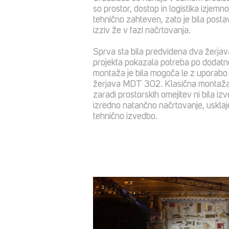
so prostor, dostop in logistika izjemno
tehnično zahteven, zato je bila postav
izziv že v fazi načrtovanja.
Sprva sta bila predvidena dva žerjava
projekta pokazala potreba po dodatn
montaža je bila mogoča le z uporabo
žerjava MDT 302. Klasična montaža
zaradi prostorskih omejitev ni bila izv
izredno natančno načrtovanje, usklaje
tehnično izvedbo.