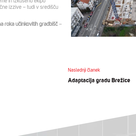
eme in izkušeno ekipo
ne izzive – tudi v središču
a roka učinkovitih gradbišč
–
Naslednji članek
Adaptacija gradu Brežice