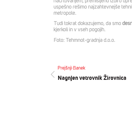
načrtovanjem, premišljeno izbiro opr
uspešno rešimo najzahtevnejše tehnič
metropole.
Tudi tokrat dokazujemo, da smo
desn
kjerkoli in v vseh pogojih.
Foto: Tehmnot-gradnja d.o.o.
Prejšnji članek
Nagnjen vetrovnik Žirovnica