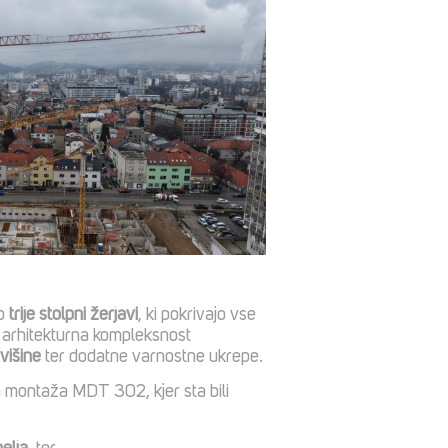
jo
trije stolpni žerjavi
, ki pokrivajo vse
n arhitekturna kompleksnost
višine
ter dodatne varnostne ukrepe.
a montaža MDT 302, kjer sta bili