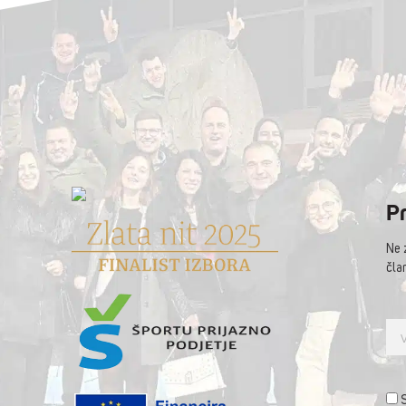
Pr
Ne 
čla
S