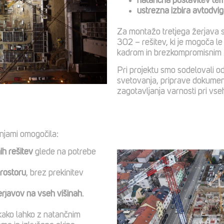
natančna postavitev tem
ustrezna izbira avtodvi
Za montažo tretjega žerjava 
302 – rešitev, ki je mogoča l
kadrom in brezkompromisnim 
Pri projektu smo sodelovali 
svetovanja, priprave dokument
zagotavljanja varnosti pri vs
šnjami omogočila:
ih rešitev
glede na potrebe
rostoru
, brez prekinitev
erjavov na vseh višinah
.
 kako lahko z natančnim