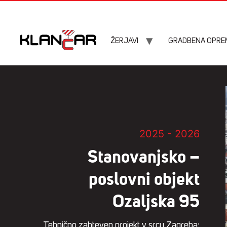
ŽERJAVI
GRADBENA OPRE
2025 - 2026
Stanovanjsko –
poslovni objekt
Ozaljska 95
Tehnično zahteven projekt v srcu Zagreba: