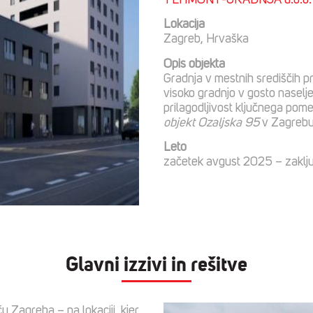
TEHMONT-GRADNJA d.o.o.
Lokacija
Zagreb, Hrvaška
Opis objekta
Gradnja v mestnih središčih pr
visoko gradnjo v gosto nasel
prilagodljivost ključnega pom
objekt Ozaljska 95
v Zagrebu
Leto
začetek avgust 2025 – zakl
Glavni izzivi in rešitve
 Zagreba – na lokaciji, kjer