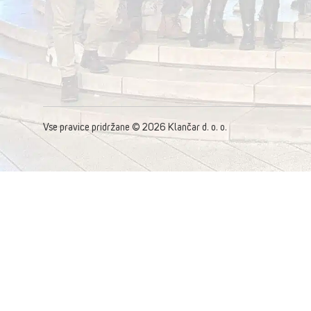
Vse pravice pridržane © 2026 Klančar d. o. o.