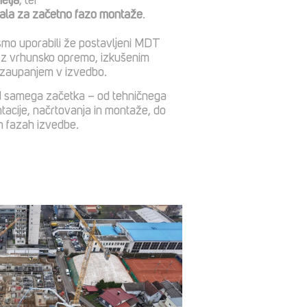
elja
, ter
gala za začetno fazo montaže
.
smo uporabili že postavljeni MDT
e z vrhunsko opremo, izkušenim
zaupanjem v izvedbo.
od samega začetka – od tehničnega
acije, načrtovanja in montaže, do
eh fazah izvedbe.