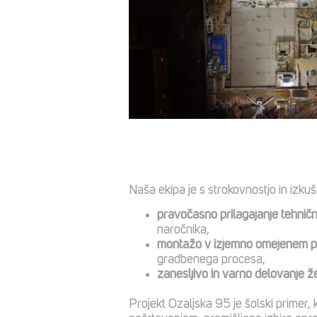
Naša ekipa je s strokovnostjo in izku
pravočasno prilagajanje tehničn
naročnika,
montažo v izjemno omejenem p
gradbenega procesa,
zanesljivo in varno delovanje ž
Projekt Ozaljska 95 je šolski primer,