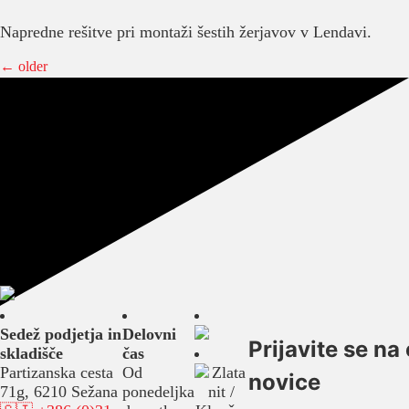
Napredne rešitve pri montaži šestih žerjavov v Lendavi.
←
older
Sedež podjetja in
Delovni
Prijavite se na 
skladišče
čas
Partizanska cesta
Od
novice
71g, 6210 Sežana
ponedeljka