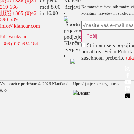
🇸🇮 +386 (0)31
do petka
210 666
med 8.00
Ne zamudite številnih zanimiv
🇭🇷 +385 (0)42
in 16.00
koristnih nasvetov in strokovn
590 589
info@klancar.com
Prijava okvare:
+386 (0)31 634 184
Strinjam se s pogoji 
podatkov. Več o Politiki
zasebnosti preberite
tuk
Vse pravice pridržane © 2026 Klančar d.
Upravljanje spletnega mesta
o. o.