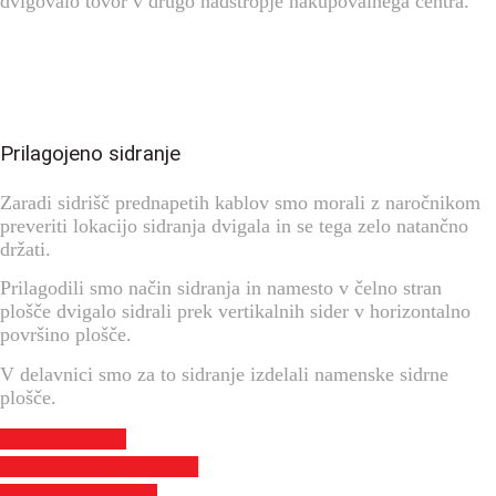
dvigovalo tovor v drugo nadstropje nakupovalnega centra.
Prilagojeno sidranje
Zaradi sidrišč prednapetih kablov smo morali z naročnikom
preveriti lokacijo sidranja dvigala in se tega zelo natančno
držati.
Prilagodili smo način sidranja in namesto v čelno stran
plošče dvigalo sidrali prek vertikalnih sider v horizontalno
površino plošče.
V delavnici smo za to sidranje izdelali namenske sidrne
plošče.
Kontaktiraj nas
Vse o gradbenih dvigalih
Več študij primerov