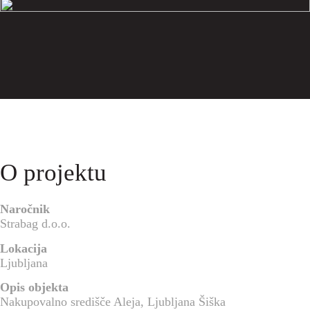
O projektu
Naročnik
Strabag d.o.o.
Lokacija
Ljubljana
Opis objekta
Nakupovalno središče Aleja, Ljubljana Šiška