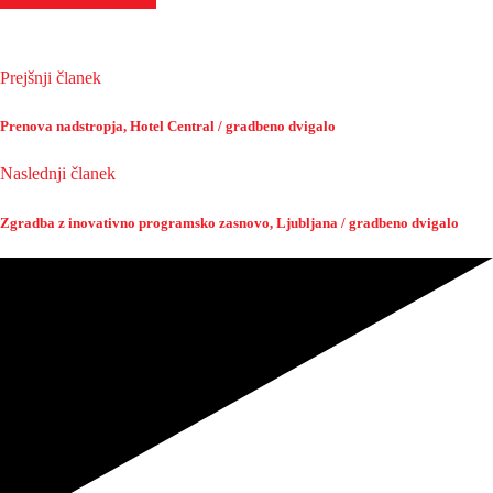
Prejšnji članek
Prenova nadstropja, Hotel Central / gradbeno dvigalo
Naslednji članek
Zgradba z inovativno programsko zasnovo, Ljubljana / gradbeno dvigalo